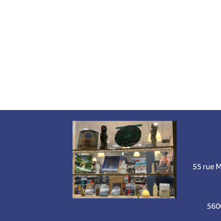
55 rue 
560