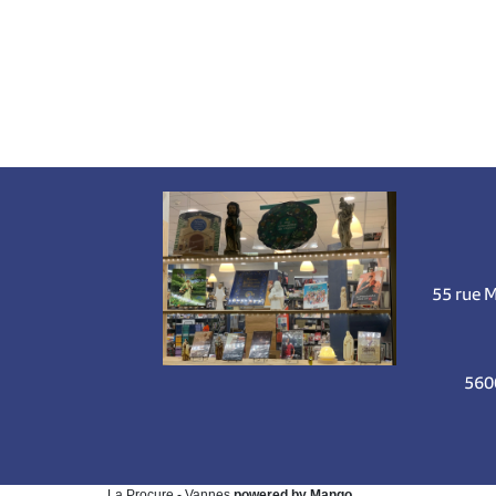
55 rue 
560
La Procure - Vannes
powered by Mango